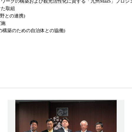
ワークの構築および観光活性化に資する「九州MaaS」プロジ
けた取組
野との連携)
実施
構築のための自治体との協働)