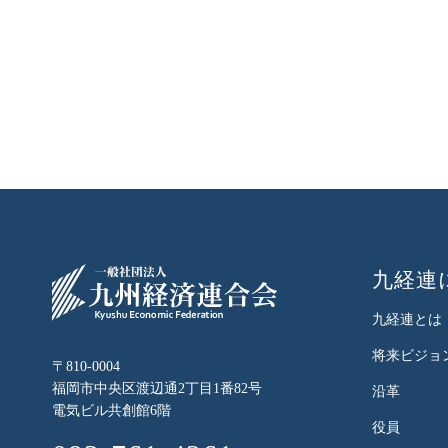
九経連
九経連とは
将来ビジョ
〒810-0004
福岡市中央区渡辺通2丁目1番82号
沿革
電気ビル共創館6階
役員