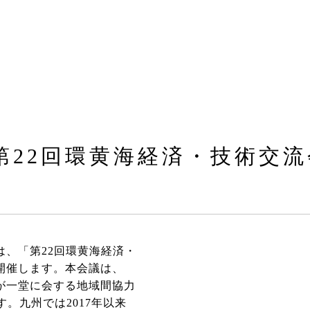
】第22回環黄海経済・技術交
、「第22回環黄海経済・
開催します。本会議は、
が一堂に会する地域間協力
。九州では2017年以来