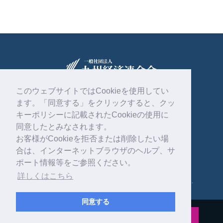
このウェブサイトではCookieを使用してい
ます。「同意する」をクリックすると、クッ
〒810-0004
福岡市中央区渡辺通2丁目1番82号
キーポリシーに記載されたCookieの使用に
電気ビル共創館6階
同意したとみなされます。
お客様がCookieを拒否または削除したい場
092-761-4261
合は、インターネットブラウザのヘルプ、サ
ポート情報等をご参照ください。
詳しくはこちら
Copyright © 一般社団法人 九州経済連合会 . All rights reserved.
同意する
公式インスタグラム