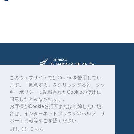
このウェブサイトではCookieを使用してい
ます。「同意する」をクリックすると、クッ
〒810-0004
福岡市中央区渡辺通2丁目1番82号
キーポリシーに記載されたCookieの使用に
電気ビル共創館6階
同意したとみなされます。
お客様がCookieを拒否または削除したい場
092-761-4261
合は、インターネットブラウザのヘルプ、サ
ポート情報等をご参照ください。
詳しくはこちら
Copyright © 一般社団法人 九州経済連合会 . All rights reserved.