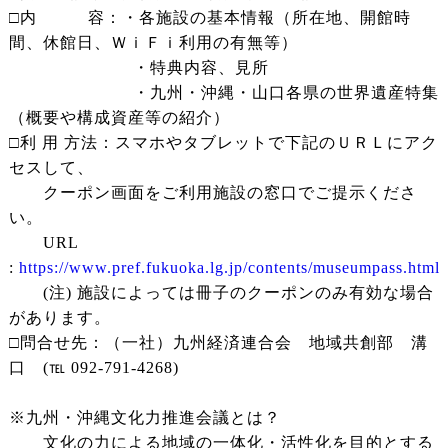
□内 容：・各施設の基本情報（所在地、開館時
間、休館日、ＷｉＦｉ利用の有無等）
・特典内容、見所
・九州・沖縄・山口各県の世界遺産特集
（概要や構成資産等の紹介）
□利 用 方法：スマホやタブレットで下記のＵＲＬにアク
セスして、
クーポン画面をご利用施設の窓口でご提示くださ
い。
URL
:
https://www.pref.fukuoka.lg.jp/contents/museumpass.html
(注) 施設によっては冊子のクーポンのみ有効な場合
があります。
□問合せ先：（一社）九州経済連合会 地域共創部 溝
口 (℡ 092‐791‐4268)
※九州・沖縄文化力推進会議とは？
文化の力による地域の一体化・活性化を目的とする