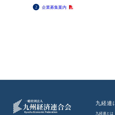
企業募集案内
九経連
九経連とは