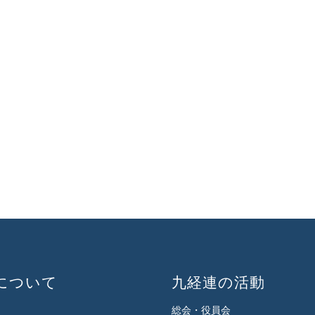
について
九経連の活動
総会・役員会