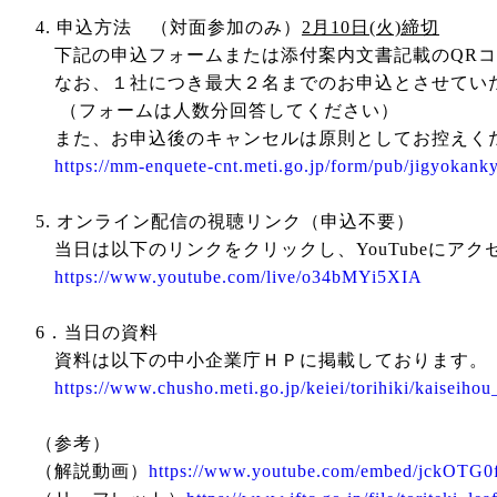
4. 申込方法 （対面参加のみ）
2月10日(火)締切
下記の申込フォームまたは添付案内文書記載のQRコ
なお、１社につき最大２名までのお申込とさせてい
（フォームは人数分回答してください）
また、お申込後のキャンセルは原則としてお控えく
https://mm-enquete-cnt.meti.go.jp/form/pub/jigyokank
5. オンライン配信の視聴リンク（申込不要）
当日は以下のリンクをクリックし、YouTubeにアク
https://www.youtube.com/live/o34bMYi5XIA
6．当日の資料
資料は以下の中小企業庁ＨＰに掲載しております。
https://www.chusho.meti.go.jp/keiei/torihiki/kaiseihou
（参考）
（解説動画）
https://www.youtube.com/embed/jckOTG