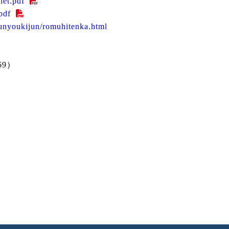
flet.pdf
pdf
/unyoukijun/romuhitenka.html
69）