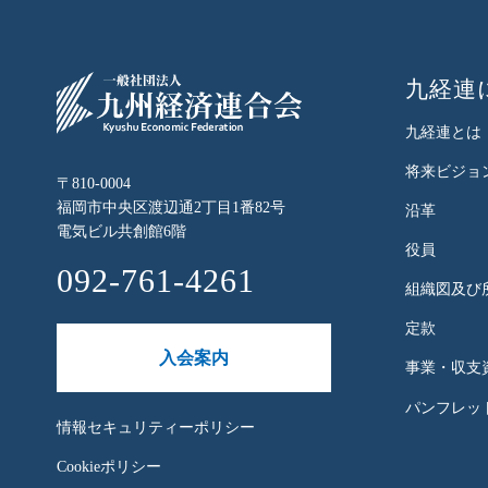
九経連
九経連とは
将来ビジョ
〒810-0004
福岡市中央区渡辺通2丁目1番82号
沿革
電気ビル共創館6階
役員
092-761-4261
組織図及び
定款
入会案内
事業・収支
パンフレット
情報セキュリティーポリシー
Cookieポリシー