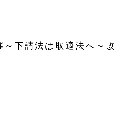
催～下請法は取適法へ～改