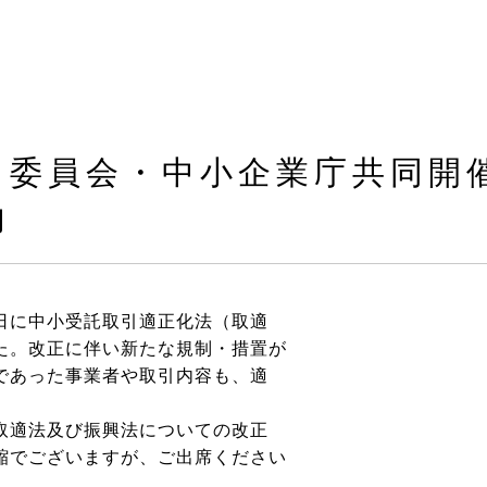
引委員会・中小企業庁共同開
内
日に中小受託取引適正化法（取適
た。改正に伴い新たな規制・措置が
であった事業者や取引内容も、適
取適法及び振興法についての改正
縮でございますが、ご出席ください