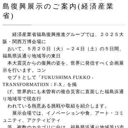
島復興展示のご案内(経済産業
省)
経済産業省福島復興推進グループでは、２０２５大
阪・関西万博会場に
おいて、５月２０日（火）～２４日（土）の５日間、
福島県浜通り地域等の東日
本大震災からの
復
興の姿を、世界に発信すべく企画展
示を行います。コン
セプトとして「FUKUSHIMA FUKKO -
TRANSFORMATION：F-X」を掲
げ、世界的にも未曽有の複合災害に直面した福島浜通
り地域等で現在行
われている熱意ある挑戦や取組を紹介します。
展示会場では、イノベーションや食、アート・コミ
ュニティ、アクティビティ
等、複数のカテゴリに分け、福島県浜通り地域等15市