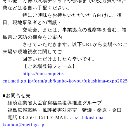
その他 万博の入場チケットや会場までの交通費や宿泊
費などは各自お手配ください。
特にご興味をお持ちいただいた方向けに、後
日、現地事業者との面談・
交流会、または、事業拠点の視察等を含む、福
島県ご来訪の機会をご案内
させていただきます。以下URLから会場へのご
来場や現地視察に関してご
回答いただけましたら幸いです。
【ご来場登録フォーム】
https://mm-enquete-
cnt.meti.go.jp/form/pub/kanbo-koyou/fukushima-expo2025
■お問合せ先
経済産業省大臣官房福島復興推進グループ
福島広報戦略・風評被害対応室 猪瀬・桑原・金田
電話 03-3501-1511 E-MAIL：
bzl-fukushima-
kouhou@meti.go.jp