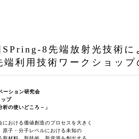
回SPring-8先端放射光技
g-8先端利用技術ワークショッ
ノベーション研究会
ョップ
析の使いどころ－」
会における価値創造のプロセスを大きく
、原子・分子レベルにおける未知の
る新材料、新技術、新資源を創出する