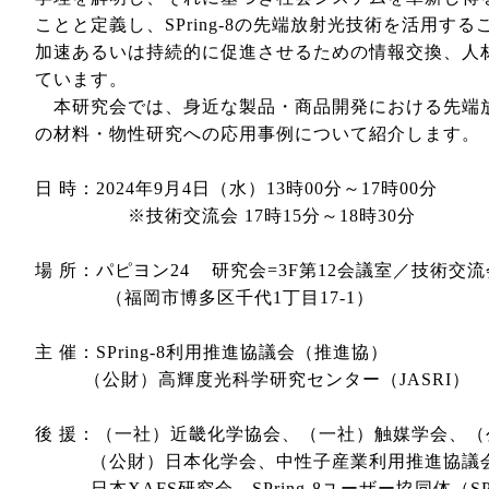
ことと定義し、SPring-8の先端放射光技術を活用す
加速あるいは持続的に促進させるための情報交換、人
ています。
本研究会では、身近な製品・商品開発における先端
の材料・物性研究への応用事例について紹介します。
日 時：2024年9月4日（水）13時00分～17時00分
※技術交流会 17時15分～18時30分
場 所：パピヨン24 研究会=3F第12会議室／技術交
（福岡市博多区千代1丁目17-1）
主 催：SPring-8利用推進協議会（推進協）
（公財）高輝度光科学研究センター（JASRI）
後 援：（一社）近畿化学協会、（一社）触媒学会、
（公財）日本化学会、中性子産業利用推進協議会
日本XAFS研究会、SPring-8ユーザー協同体（SP