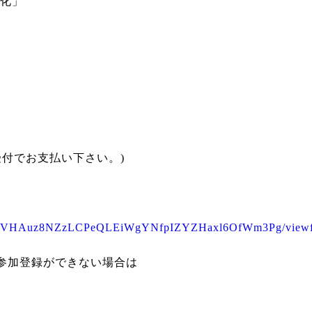
視化」
日受付でお支払い下さい。)
IzJtev4VHAuz8NZzLCPeQLEiWgYNfpIZYZHaxl6OfWm3Pg/view
参加登録ができない場合は
。