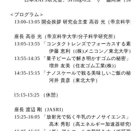
＜プログラム＞
13:00-13:05 開会挨拶 研究会主査 高谷 光（帝
座長 高谷 光（帝京科学大学/分子科学研究所）
13:05-13:55 「コンタクトレンズでフォーカスす
伊藤 恵利（(株)メニコン／東北大学
13:55-14:35 「量子ビームで解き明かすゴムの秘密」
増井 友美（住友ゴム工業(株)）
14:35-15:15 「ナノスケールで観る美味しいご飯の
河井 貴彦（東北大学）
15:15-15:25 （休憩）
座長 渡辺 剛（JASRI）
15:25-16:05 「放射光で拓く牛乳のナノサイエンス」
高木 秀彰（高エネルギー加速器研究機