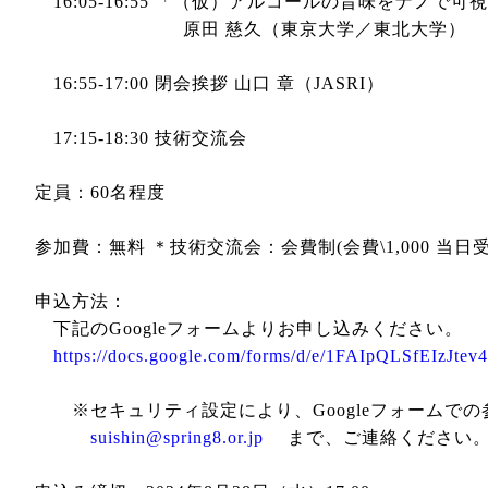
16:05-16:55 「（仮）アルコールの旨味をナノで可
原田 慈久（東京大学／東北大学）
16:55-17:00 閉会挨拶 山口 章（JASRI）
17:15-18:30 技術交流会
定員：60名程度
参加費：無料 ＊技術交流会：会費制(会費\1,000 当
申込方法：
下記のGoogleフォームよりお申し込みください。
https://docs.google.com/forms/d/e/1FAIpQLSfE
※セキュリティ設定により、Googleフォームでの
suishin@spring8.or.jp
まで、ご連絡ください