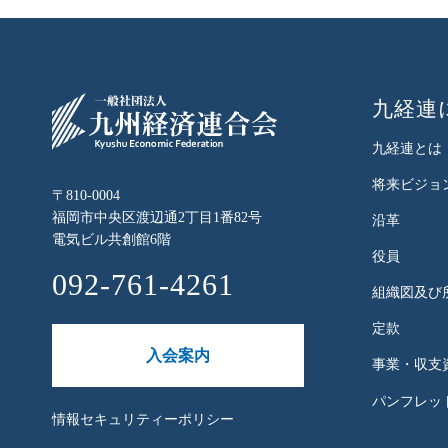
九経連
九経連とは
将来ビジョ
〒810-0004
福岡市中央区渡辺通2丁目1番82号
沿革
電気ビル共創館6階
役員
092-761-4261
組織図及び
定款
入会案内
事業・収支
パンフレット
情報セキュリティーポリシー