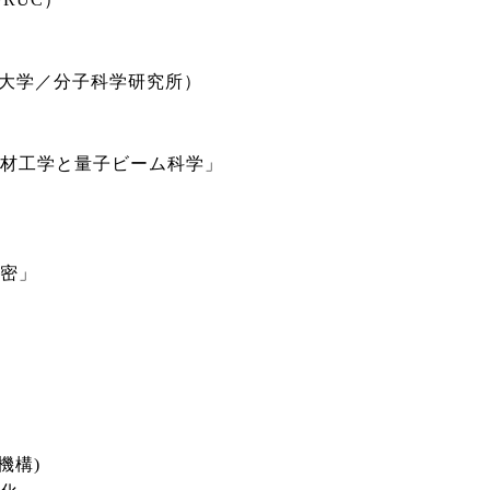
京科学大学／分子科学研究所）
る素材工学と量子ビーム科学」
）
秘密」
構)