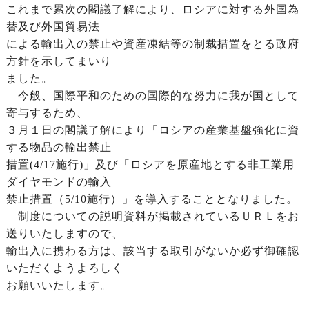
これまで累次の閣議了解により、ロシアに対する外国為
替及び外国貿易法
による輸出入の禁止や資産凍結等の制裁措置をとる政府
方針を示してまいり
ました。
今般、国際平和のための国際的な努力に我が国として
寄与するため、
３月１日の閣議了解により「ロシアの産業基盤強化に資
する物品の輸出禁止
措置(4/17施行)」及び「ロシアを原産地とする非工業用
ダイヤモンドの輸入
禁止措置（5/10施行）」を導入することとなりました。
制度についての説明資料が掲載されているＵＲＬをお
送りいたしますので、
輸出入に携わる方は、該当する取引がないか必ず御確認
いただくようよろしく
お願いいたします。