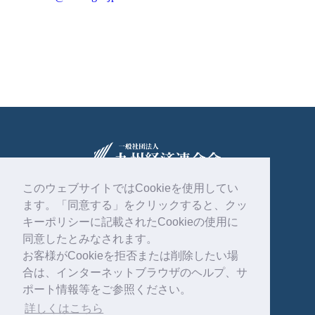
このウェブサイトではCookieを使用してい
ます。「同意する」をクリックすると、クッ
〒810-0004
福岡市中央区渡辺通2丁目1番82号
キーポリシーに記載されたCookieの使用に
電気ビル共創館6階
同意したとみなされます。
お客様がCookieを拒否または削除したい場
092-761-4261
合は、インターネットブラウザのヘルプ、サ
ポート情報等をご参照ください。
詳しくはこちら