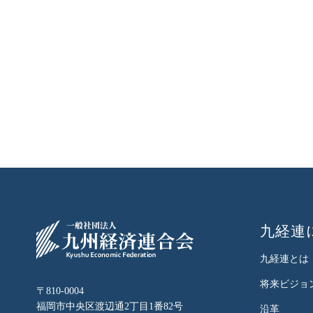
九経連
九経連とは
将来ビジョ
〒810-0004
福岡市中央区渡辺通2丁目1番82号
沿革