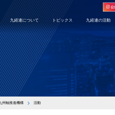
公
九経連について
トピックス
九経連の活動
九州軸推進機構
活動