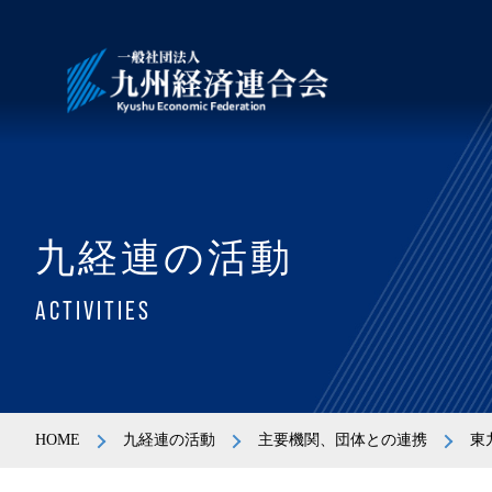
九経連の活動
ACTIVITIES
HOME
九経連の活動
主要機関、団体との連携
東