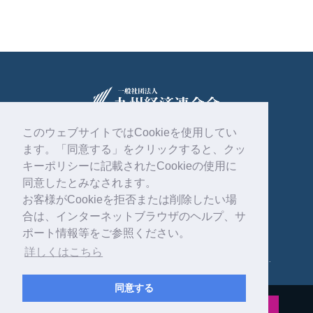
このウェブサイトではCookieを使用してい
ます。「同意する」をクリックすると、クッ
〒810-0004
福岡市中央区渡辺通2丁目1番82号
キーポリシーに記載されたCookieの使用に
電気ビル共創館6階
同意したとみなされます。
お客様がCookieを拒否または削除したい場
092-761-4261
合は、インターネットブラウザのヘルプ、サ
ポート情報等をご参照ください。
詳しくはこちら
Copyright © 一般社団法人 九州経済連合会 . All rights reserved.
同意する
公式インスタグラム