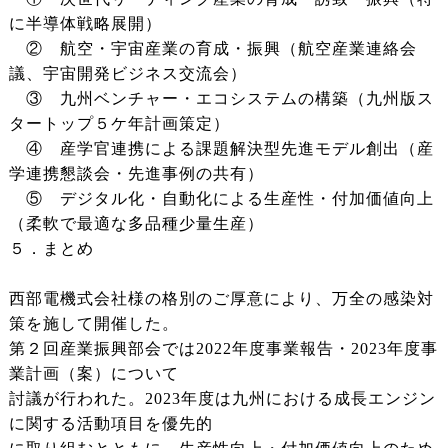
に半導体戦略展開）
② 航空・宇宙産業の育成・振興（航空産業連絡会
議、宇宙開発ビジネス交流会）
③ 九州ベンチャー・エコシステムの構築（九州版ス
タートップ５ケ年計画策定）
④ 産学官連携による課題解決型先進モデル創出（産
学連携懇談会・先進事例の共有）
⑤ デジタル化・自動化による生産性・付加価値向上
（柔軟で最適な多品種少量生産）
５．まとめ
西部電機式会社様の格別のご厚意により、万全の感染対
策を施して開催した。
第２回産業振興部会では2022年度事業報告・2023年度事
業計画（案）について
討議が行われた。2023年度は九州における成長エンジン
に関する活動項目を優先的