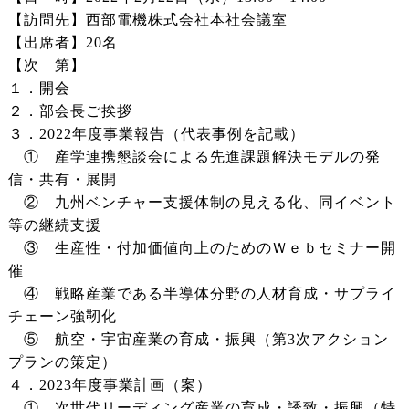
【訪問先】西部電機株式会社本社会議室
【出席者】20名
【次 第】
１．開会
２．部会長ご挨拶
３．2022年度事業報告（代表事例を記載）
① 産学連携懇談会による先進課題解決モデルの発
信・共有・展開
② 九州ベンチャー支援体制の見える化、同イベント
等の継続支援
③ 生産性・付加価値向上のためのＷｅｂセミナー開
催
④ 戦略産業である半導体分野の人材育成・サプライ
チェーン強靭化
⑤ 航空・宇宙産業の育成・振興（第3次アクション
プランの策定）
４．2023年度事業計画（案）
① 次世代リーディング産業の育成・誘致・振興（特