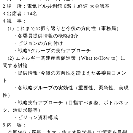
2.場 所：電気ビル共創館 6階 九経連 大会議室
3.出席者：14名
4.議 事：
(1) これまでの振り返りと今後の方向性（事務局）
・各委員提供情報の概略紹介
・ビジョンの方向付け
・戦略5グループの実行アプローチ
(2) エネルギー関連産業促進策（What to/How to）に
関する討論
・提供情報･今後の方向性を踏まえた各委員コメン
ト
・各戦略グループの実効性（重要性、緊急性、実現
性）
・戦略実行アプローチ（目指すべき姿、ボトルネッ
ク、活動形態等）
・ビジョン資料構成
5.内 容：
今回WG（座長：九大・佐々木副学長）で策定を目指