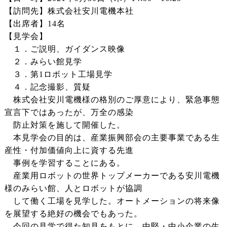
【訪問先】株式会社安川電機本社
【出席者】14名
【見学会】
１．ご説明、ガイダンス映像
２．みらい館見学
３．第1ロボット工場見学
４．記念撮影、質疑
株式会社安川電機様の格別のご厚意により、緊急事態
宣言下ではあったが、万全の感染
防止対策を施して開催した。
本見学会の目的は、産業振興部会の主要事業である生
産性・付加価値向上に資する先進
事例を学習することにある。
産業用ロボットの世界トップメーカーである安川電機
様のみらい館、人とロボットが協調
して働く工場を見学した。オートメーションの将来像
を展望する絶好の機会でもあった。
今回の見学で得た知見をもとに、中堅・中小企業の生