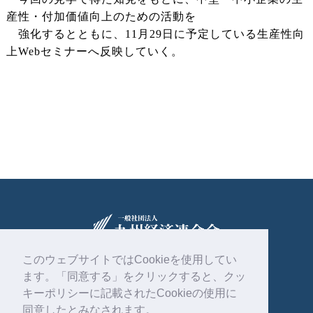
産性・付加価値向上のための活動を
強化するとともに、11月29日に予定している生産性向
上Webセミナーへ反映していく。
このウェブサイトではCookieを使用してい
ます。「同意する」をクリックすると、クッ
〒810-0004
福岡市中央区渡辺通2丁目1番82号
キーポリシーに記載されたCookieの使用に
電気ビル共創館6階
同意したとみなされます。