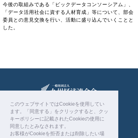
今後の取組みである「ビックデータコンソーシアム」、
「データ活用社会に資する人材育成」等について、部会
委員との意見交換を行い、活動に盛り込んでいくことと
した。
このウェブサイトではCookieを使用してい
ます。「同意する」をクリックすると、クッ
〒810-0004
福岡市中央区渡辺通2丁目1番82号
キーポリシーに記載されたCookieの使用に
電気ビル共創館6階
同意したとみなされます。
お客様がCookieを拒否または削除したい場
092-761-4261