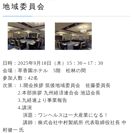
地域委員会
日時：2025年9月18日（木）15：30～17：30
会場：萃香園ホテル 5階 松林の間
参加人数：42名
次第： 1.開会挨拶 筑後地域委員会 佐藤委員長
2.本部挨拶 九州経済連合会 池辺会長
3.九経連より事業報告
4.講演
演題：ワンヘルスは一大産業になる！
講師：株式会社中村製紙所 代表取締役社長 中
村健一 氏