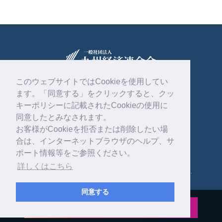
このウェブサイトではCookieを使用してい
ます。「同意する」をクリックすると、クッ
〒810-0004
福岡市中央区渡辺通2丁目1番82号
キーポリシーに記載されたCookieの使用に
電気ビル共創館6階
同意したとみなされます。
お客様がCookieを拒否または削除したい場
092-761-4261
合は、インターネットブラウザのヘルプ、サ
ポート情報等をご参照ください。
詳しくはこちら
Copyright © 一般社団法人 九州経済連合会 . All rights reserved.
同意する
公式インスタグラム