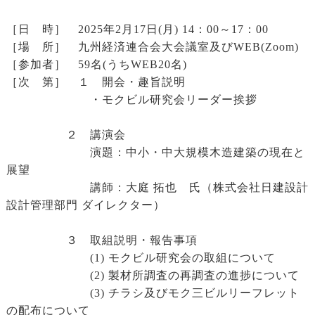
［日 時］ 2025年2月17日(月) 14：00～17：00
［場 所］ 九州経済連合会大会議室及びWEB(Zoom)
［参加者］ 59名(うちWEB20名)
［次 第］ １ 開会・趣旨説明
・モクビル研究会リーダー挨拶
２ 講演会
演題：中小・中大規模木造建築の現在と
展望
講師：大庭 拓也 氏（株式会社日建設計
設計管理部門 ダイレクター）
３ 取組説明・報告事項
(1) モクビル研究会の取組について
(2) 製材所調査の再調査の進捗について
(3) チラシ及びモク三ビルリーフレット
の配布について