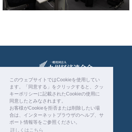
このウェブサイトではCookieを使用してい
ます。「同意する」をクリックすると、クッ
〒810-0004
福岡市中央区渡辺通2丁目1番82号
キーポリシーに記載されたCookieの使用に
電気ビル共創館6階
同意したとみなされます。
お客様がCookieを拒否または削除したい場
092-761-4261
合は、インターネットブラウザのヘルプ、サ
ポート情報等をご参照ください。
詳しくはこちら