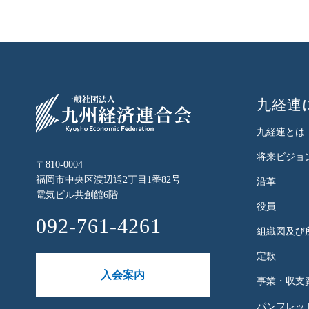
九経連
九経連とは
将来ビジョ
〒810-0004
福岡市中央区渡辺通2丁目1番82号
沿革
電気ビル共創館6階
役員
092-761-4261
組織図及び
定款
入会案内
事業・収支
パンフレット