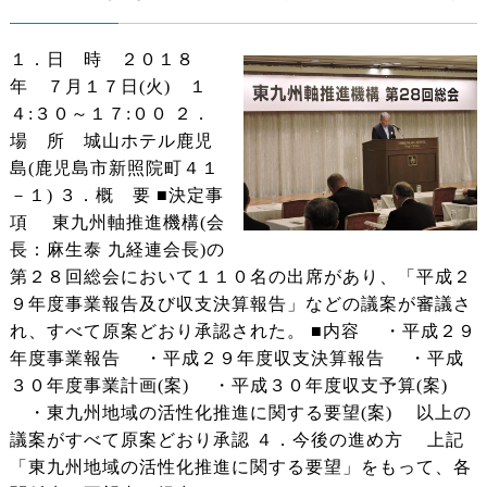
１．日 時 ２０１８
年 ７月１７日(火) １
４:３０～１７:００ ２．
場 所 城山ホテル鹿児
島(鹿児島市新照院町４１
－１) ３．概 要 ■決定事
項 東九州軸推進機構(会
長：麻生泰 九経連会長)の
第２８回総会において１１０名の出席があり、「平成２
９年度事業報告及び収支決算報告」などの議案が審議さ
れ、すべて原案どおり承認された。 ■内容 ・平成２９
年度事業報告 ・平成２９年度収支決算報告 ・平成
３０年度事業計画(案) ・平成３０年度収支予算(案)
・東九州地域の活性化推進に関する要望(案) 以上の
議案がすべて原案どおり承認 ４．今後の進め方 上記
「東九州地域の活性化推進に関する要望」をもって、各