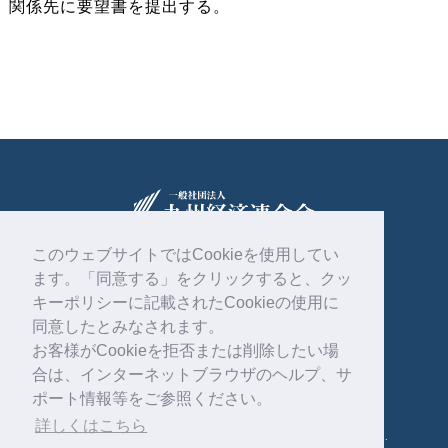
関係先に要望書を提出する。
このウェブサイトではCookieを使用してい
ます。「同意する」をクリックすると、クッ
〒810-0004
福岡市中央区渡辺通2丁目1番82号
キーポリシーに記載されたCookieの使用に
電気ビル共創館6階
同意したとみなされます。
お客様がCookieを拒否または削除したい場
092-761-4261
合は、インターネットブラウザのヘルプ、サ
ポート情報等をご参照ください。
詳しくはこちら
Copyright © 一般社団法人 九州経済連合会 . All rights reserved.