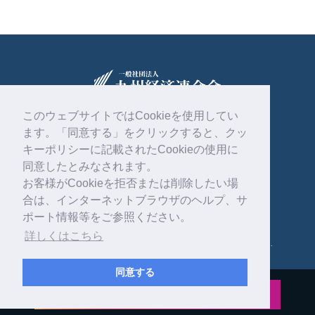
このウェブサイトではCookieを使用してい
ます。「同意する」をクリックすると、クッ
〒810-0004
福岡市中央区渡辺通2丁目1番82号
キーポリシーに記載されたCookieの使用に
電気ビル共創館6階
同意したとみなされます。
お客様がCookieを拒否または削除したい場
092-761-4261
合は、インターネットブラウザのヘルプ、サ
ポート情報等をご参照ください。
詳しくはこちら
Copyright © 一般社団法人 九州経済連合会 . All rights reserved.
同意する
公式インスタグラム