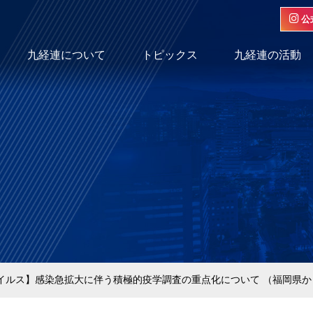
公
九経連について
トピックス
九経連の活動
イルス】感染急拡大に伴う積極的疫学調査の重点化について （福岡県か