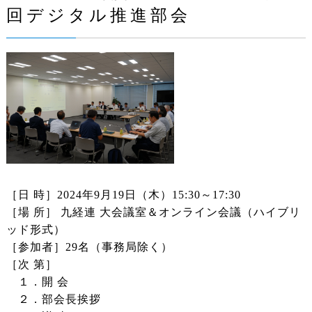
回デジタル推進部会
［日 時］2024年9月19日（木）15:30～17:30
［場 所］ 九経連 大会議室＆オンライン会議（ハイブリ
ッド形式）
［参加者］29名（事務局除く）
［次 第］
１．開 会
２．部会長挨拶