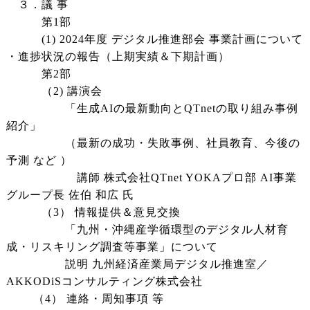
３．議 事
第1部
(1) 2024年度 デジタル推進部会 事業計画について
・進捗状況の報告（上期実績＆下期計画）
第2部
（2) 講演会
「生成AIの最新動向とQTnetの取り組み事例
紹介」
（最新の成功・失敗事例、社員教育、今後の
予測 など ）
講師 株式会社QTnet YOKAプロ部 AI事業
グループ長 佐伯 和広 氏
（3） 情報提供＆意見交換
「九州・沖縄産学循環型のデジタル人材育
成・リスキリング調査等事業」について
説明 九州経済産業局デジタル推進室／
AKKODiSコンサルティング株式会社
（4） 連絡・周知事項 等